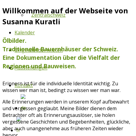
Willkommen auf der Webseite von
Zentralschweiz
Susanna Kuratli
Kalender
Ölbilder.
Traditionelle Bauernhäuser der Schweiz.
Originalbilder mieten
Eine Dokumentation über die Vielfalt der
Regionen und Bauweisen.
Ausstellungen
Erinnern ist für die individuelle Identität wichtig. Zu
Kontakt
wissen wer man ist, bedingt zu wissen wer man war.
Alle Erinnerungen werden in unserem Kopf aufbewahrt
und vergessen geglaubt. Meine Bilder dienen dem
Betrachter oft als Erinnerungsauslöser, sie holen
vergessene Geschichten und Begebenheiten, glückliche,
aber auch unangenehme aus früheren Zeiten wieder
hervor.