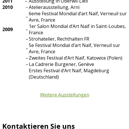
2011
–
Ausstellung in Oberwil-Lieli
2010
–
Atelierausstellung, Arni
6eme Festival Mondial d’art Naïf, Verneuil sur
–
Avre, France
1er Salon Mondial d’Art Naïf in Saint-Loubes,
2009
–
France
–
Strohatelier, Rechthalten FR
5e Festival Mondial d’art Naïf, Verneuil sur
–
Avre, France
–
Zweites Festival d’Art Naïf, Katowice (Polen)
–
La Cadrerie Burgener, Genève
Erstes Festival d’Art Naïf, Magdeburg
(Deutschland)
Weitere Ausstellungen
Kontaktieren Sie uns