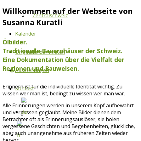
Willkommen auf der Webseite von
Zentralschweiz
Susanna Kuratli
Kalender
Ölbilder.
Traditionelle Bauernhäuser der Schweiz.
Originalbilder mieten
Eine Dokumentation über die Vielfalt der
Regionen und Bauweisen.
Ausstellungen
Erinnern ist für die individuelle Identität wichtig. Zu
Kontakt
wissen wer man ist, bedingt zu wissen wer man war.
Alle Erinnerungen werden in unserem Kopf aufbewahrt
und vergessen geglaubt. Meine Bilder dienen dem
Betrachter oft als Erinnerungsauslöser, sie holen
vergessene Geschichten und Begebenheiten, glückliche,
aber auch unangenehme aus früheren Zeiten wieder
hervor.