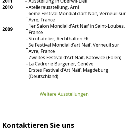
2011
–
Ausstellung in Oberwil-Lieli
2010
–
Atelierausstellung, Arni
6eme Festival Mondial d’art Naïf, Verneuil sur
–
Avre, France
1er Salon Mondial d’Art Naïf in Saint-Loubes,
2009
–
France
–
Strohatelier, Rechthalten FR
5e Festival Mondial d’art Naïf, Verneuil sur
–
Avre, France
–
Zweites Festival d’Art Naïf, Katowice (Polen)
–
La Cadrerie Burgener, Genève
Erstes Festival d’Art Naïf, Magdeburg
(Deutschland)
Weitere Ausstellungen
Kontaktieren Sie uns