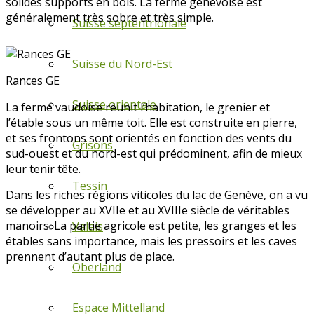
solides supports en bois. La ferme genevoise est
généralement très sobre et très simple.
Suisse septentrionale
Suisse du Nord-Est
Rances GE
Suisse orientale
La ferme vaudoise réunit l’habitation, le grenier et
l’étable sous un même toit. Elle est construite en pierre,
et ses frontons sont orientés en fonction des vents du
Grisons
sud-ouest et du nord-est qui prédominent, afin de mieux
leur tenir tête.
Tessin
Dans les riches régions viticoles du lac de Genève, on a vu
se développer au XVIIe et au XVIIIe siècle de véritables
manoirs. La partie agricole est petite, les granges et les
Valais
étables sans importance, mais les pressoirs et les caves
prennent d’autant plus de place.
Oberland
Espace Mittelland