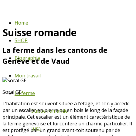
Home
Suisse romande
SHOP
La ferme dans les cantons de
Biographie
Genève et de Vaud
Mon travail
Soral GE
La ferme
L’habitation est souvent située à l’étage, et l’on y accède
par un escalier en pierre ou en bois le long de la façade
Suisse romande
principale. Cet escalier est un élément caractéristique de
la ferme genevoise et lui confère un charme particulier. Il
Jura
est protégé par un grand avant-toit soutenu par de