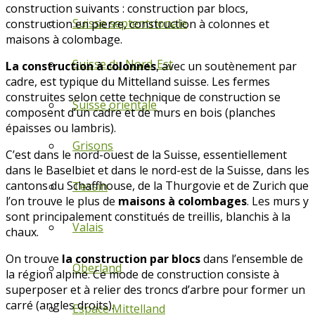
construction suivants : construction par blocs,
Suisse septentrionale
construction en pierre, construction à colonnes et
maisons à colombage.
Suisse du Nord-Est
La construction à colonnes
, avec un soutènement par
cadre, est typique du Mittelland suisse. Les fermes
construites selon cette technique de construction se
Suisse orientale
composent d’un cadre et de murs en bois (planches
épaisses ou lambris).
Grisons
C’est dans le nord-ouest de la Suisse, essentiellement
dans le Baselbiet et dans le nord-est de la Suisse, dans les
cantons du Schaffhouse, de la Thurgovie et de Zurich que
Tessin
l’on trouve le plus de
maisons à colombages
. Les murs y
sont principalement constitués de treillis, blanchis à la
Valais
chaux.
On trouve
la construction par blocs
dans l’ensemble de
Oberland
la région alpine. Ce mode de construction consiste à
superposer et à relier des troncs d’arbre pour former un
carré (angles droits).
Espace Mittelland