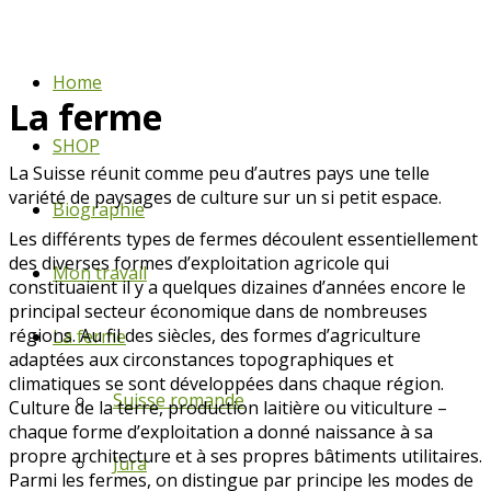
Home
La ferme
SHOP
La Suisse réunit comme peu d’autres pays une telle
variété de paysages de culture sur un si petit espace.
Biographie
Les différents types de fermes découlent essentiellement
des diverses formes d’exploitation agricole qui
Mon travail
constituaient il y a quelques dizaines d’années encore le
principal secteur économique dans de nombreuses
régions. Au fil des siècles, des formes d’agriculture
La ferme
adaptées aux circonstances topographiques et
climatiques se sont développées dans chaque région.
Suisse romande
Culture de la terre, production laitière ou viticulture –
chaque forme d’exploitation a donné naissance à sa
propre architecture et à ses propres bâtiments utilitaires.
Jura
Parmi les fermes, on distingue par principe les modes de