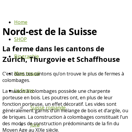
Home
Nord-est de la Suisse
SHOP
La ferme dans les cantons de
Biographie
Zurich, Thurgovie et Schaffhouse
Mon travail
C’est dans ces cantons qu’on trouve le plus de fermes à
colombages.
La ferme
La maison à colombages possède une charpente
porteuse en bois. Les poutres ont, en plus de leur
fonction porteuse, un effet décoratif. Les vides sont
Suisse romande
généralement garnis d’un mélange de bois et d’argile, ou
de briques. La construction à colombages constituait l’un
des modes de construction prédominants de la fin du
Jura
Moyen Age au XIXe siècle.