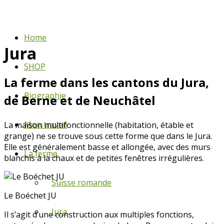
Home
Jura
SHOP
La ferme dans les cantons du Jura,
Biographie
de Berne et de Neuchâtel
Mon travail
La maison multifonctionnelle (habitation, étable et
grange) ne se trouve sous cette forme que dans le Jura.
Elle est généralement basse et allongée, avec des murs
La ferme
blanchis à la chaux et de petites fenêtres irrégulières.
Suisse romande
Le Boéchet JU
Jura
Il s’agit d’une construction aux multiples fonctions,