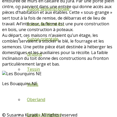
entourée de murs en calcaire du Jura. Par une porte plein
cintre, on parvient dans une entrée qui donne accès aux
Suisse septentrionale
pièces d’habitation et aux étables. Cette « sous-grange »
sert tout à la fois de remise, de débarras et de lieu de
travail. A l’intérieur, la ferme est une pure construction
Suisse du Nord-Est
en bois, une construction à poteaux.
Au départ, ces maisons n’avaient qu’un étage, les
Suisse orientale
combles servaient à stocker le blé, le fourrage et les
semences. Une petite pièce était destinée à héberger les
domestiques et les auxiliaires pour la récolte. La faible
Grisons
inclinaison du toit donne des constructions au fronton
particulièrement large et bas.
Tessin
Les Bourquins NE
Valais
Oberland
Espace Mittelland
© Susanna Kuratli - All rights reserved